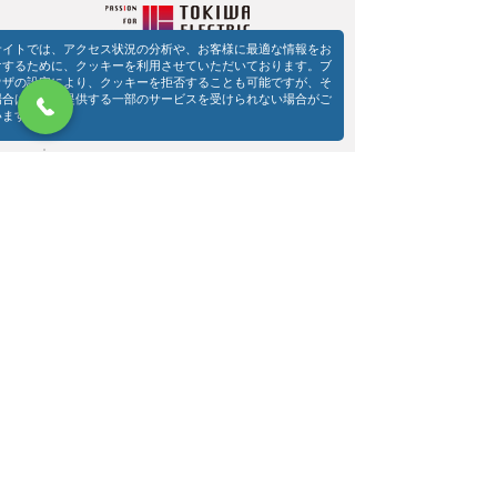
サイトでは、アクセス状況の分析や、お客様に最適な情報をお
けするために、クッキーを利用させていただいております。ブ
​常盤電機株式会社 本社
ウザの設定により、クッキーを拒否することも可能ですが、そ
〒670-0057 兵庫県姫路市北今宿2-4-1
場合は当社の提供する一部のサービスを受けられない場合がご
TEL：079(298)1121（代表）
います。
FAX：079(298)1777
事業部別連絡先
079-298-1132
(圧縮機・機械)
079-298-1125
(設備機器)​
079-298-1123
(電動工具)
079-298-1133
(冷熱サービス)
079-298-1126
(エンジニアリング)
079-298-1124
(電力
​・FA・ABB
)
​常盤電機株式会社 大阪営業所
〒532-0003 大阪府大阪市淀川区宮原4-1-45
TEL：06(6395)1751
FAX：079(6395)1761
​常盤電機株式会社 東京営業所
〒101-0033 東京都千代田区神田岩本町15-1