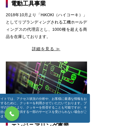
電動工具事業
2018年10月より「HiKOKI（ハイコーキ）」
としてリブランディングされる工機ホールデ
ィングスの代理店とし、1000種を超える商
品を在庫しております。
詳細を見る ≫
サイトでは、アクセス状況の分析や、お客様に最適な情報をお
けするために、クッキーを利用させていただいております。ブ
ウザの設定により、クッキーを拒否することも可能ですが、そ
場合は当社の提供する一部のサービスを受けられない場合がご
います。
エンジニアリング事業