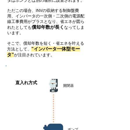
タはポンプとは別の場所に設置されます。
ただこの場合、INVの収納する制御盤費
用、インバータの一次側・二次側の電源配
線工事費用がプラスとなり、省エネが図ら
償却年数が長く
れたとしても
なってしま
います。
そこで、償却年数を短く・省エネを叶える
”インバータ一体型モー
方法として、
タ”
が注目されています。
​直入れ方式
​開閉器
​ポンプ