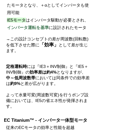
たモータとなり、＋αとしてインバータも使
用可能
IE5モータ
はインバータ駆動が必要とされ、
インバータ運転を基準
に設計されたモータ
→この設計コンセプトの差が周波数(回転数)
「効率」
を低下させた際に
として差が生じ
ます。
​定格運転時
には『IE3＋INV制御』と『IE5＋
INV制御』の
効率差は約4%
となりますが、
中～低周波数帯
においては同条件での効率差
は
約9%
と差が広がります。
よって水量可変(周波数可変)を行うポンプ設
備においては、IE5の省エネ性が発揮されま
す。
EC Titanium™ - インバータ一体型モータ
従来のECモータの効率と性能を超越