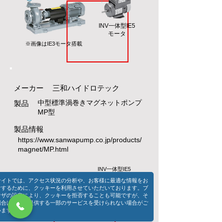
​INV一体型IE5
モータ
​※画像はIE3モータ搭載
​メーカー
​三和ハイドロテック
​中型標準渦巻きマグネットポンプ
製品
​MP型
製品情報
https://www.sanwapump.co.jp/products/
magnet/MP.html
​INV一体型IE5
モータ
サイトでは、アクセス状況の分析や、お客様に最適な情報をお
けするために、クッキーを利用させていただいております。ブ
ウザの設定により、クッキーを拒否することも可能ですが、そ
場合は当社の提供する一部のサービスを受けられない場合がご
います。
​※画像はIE3モータ搭載