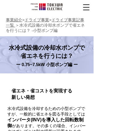
事業紹介
>
ドライブ事業
>
ドライブ事業記事
一覧
＞水冷式設備の冷却水ポンプで省エネ
を行うには？ -小型ポンプ編
​水冷式設備の冷却水ポンプで
省エネを行うには？
​ー 0.75~7.5kW 小型ポンプ編 ー
​省エネ・省コストを実現する
新しい発想
水冷式設備を冷却するための小型ポンプで
すが、一般的に省エネを図る手段としては
インバータ(INV)を導入した回転数制
御
があります。その多くの場合、インバー