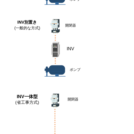
INV​別置き
​開閉器
(一般的な方式)
​INV
​ポンプ
INV一体型
​開閉器
(省工事方式)