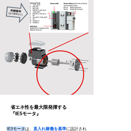
​省エネ性を最大限発揮する
『IE5モータ』
IE3モータ
は、
直入れ稼働を基準
に
設計され