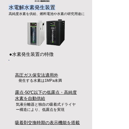
水電解水素発生装置
​高純度水素を供給、燃料電池や水素の研究用途に
●水素発生装置の特徴
高圧ガス保安法適用外
​発生する水素は1MPa未満
​露点-50℃以下の低露点・高純度
水素を自動供給
​気液分離器と独自の吸着式ドライヤ
ー構造により、低露点を実現
吸着剤交換時期の表示機能を搭載