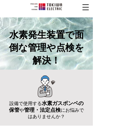
​水素発生装置で面
倒な管理や点検を
解決！
水素ガスボンベの
​設備で使用する
保管
管理・法定点検
や
にお悩みで
はありませんか？