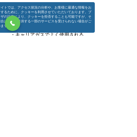
​オリオン水素発生装置の
サイトでは、アクセス状況の分析や、お客様に最適な情報をお
メリット
けするために、クッキーを利用させていただいております。ブ
ウザの設定により、クッキーを拒否することも可能ですが、そ
場合は当社の提供する一部のサービスを受けられない場合がご
います。
​①ガスクロマトグラフィーご使用の方
・キャリアガスでよく使用される
”ヘリウムガス”の代用品
として
→水素の方が省コスト
→ヘリウムガス入手難対策に
・FID検出器用の水素ガスとして
​②水素ボンベご使用の方
・「高圧ガス保安法」適応外
→高額な安全保護設備が不要
→キャニスターへの保存も可能
③他社水素発生装置ご使用の方
・高純度水素(≧99.999%)を