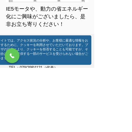
IE5モータや、動力の省エネルギー
化にご興味がございましたら、是
非お立ち寄りください！
サイトでは、アクセス状況の分析や、お客様に最適な情報をお
けするために、クッキーを利用させていただいております。ブ
ウザの設定により、クッキーを拒否することも可能ですが、そ
場合は当社の提供する一部のサービスを受けられない場合がご
​常盤電機株式会社 本社
います。
〒670-0057 兵庫県姫路市北今宿2-4-1
TEL：079(298)1121（代表）
FAX：079(298)1777
事業部別連絡先
079-298-1132
(圧縮機・機械)
079-298-1125
(設備機器)​
079-298-1123
(電動工具)
079-298-1133
(冷熱サービス)
079-298-1126
(エンジニアリング)
079-298-1124
(電力
​・FA・ABB
)