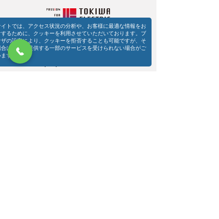
サイトでは、アクセス状況の分析や、お客様に最適な情報をお
けするために、クッキーを利用させていただいております。ブ
​常盤電機株式会社 本社
ウザの設定により、クッキーを拒否することも可能ですが、そ
〒670-0057 兵庫県姫路市北今宿2-4-1
場合は当社の提供する一部のサービスを受けられない場合がご
TEL：079(298)1121（代表）
います。
FAX：079(298)1777
事業部別連絡先
079-298-1132
(圧縮機・機械)
079-298-1125
(設備機器)​
079-298-1123
(電動工具)
079-298-1133
(冷熱サービス)
079-298-1126
(エンジニアリング)
079-298-1124
(電力
​・FA・ABB
)
​常盤電機株式会社 大阪営業所
〒532-0003 大阪府大阪市淀川区宮原4-1-45
TEL：06(6395)1751
FAX：079(6395)1761
​常盤電機株式会社 東京営業所
〒101-0033 東京都千代田区神田岩本町15-1