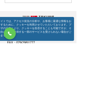
サイトでは、アクセス状況の分析や、お客様に最適な情報をお
けするために、クッキーを利用させていただいております。ブ
ウザの設定により、クッキーを拒否することも可能ですが、そ
​常盤電機株式会社 本社
場合は当社の提供する一部のサービスを受けられない場合がご
〒670-0057 兵庫県姫路市北今宿2-4-1
います。
TEL：079(298)1121（代表）
FAX：079(298)1777
事業部別連絡先
079-298-1132
(圧縮機・機械)
079-298-1125
(設備機器)​
079-298-1123
(電動工具)
079-298-1133
(冷熱サービス)
079-298-1126
(エンジニアリング)
079-298-1124
(電力
​・FA・ABB
)
​常盤電機株式会社 大阪営業所
〒532-0003 大阪府大阪市淀川区宮原4-1-45
TEL：06(6395)1751
FAX：079(6395)1761